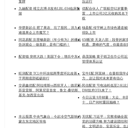
复牌
压运行
九融配资 维立志博-B发布LBL-034临床数
优配合伙人 广联航空62岁董
据
置，上市公司2亿元收购其名
权
华楚新起点 肥了果农、坑了股民，洪九也
钱盈配 传宇树上市绿色通道
难逃果企上市魔咒？
排队上市
同花易配 彭昱畅新剧《年少有为》的播出
658配资 天龙八部：段誉的家
告诉观众：做喜剧，是有门槛的！
机遇、萧峰的气度，你最喜欢
配资猫 突然大跌！美国下令：增兵中东！
鼎茂策略 黄子韬卫生巾公司
管理体系认证
旺润配资 TCL中环连续两季度环比改善，
宝牛E配 阿莫林：在曼联我学
于周期底部砥砺前行
力，这让我对未来更有信心
交易鑫优配 阿拉维斯vs西班牙人：德尼斯-
民信配资 亏电油耗低至2.6L
苏亚雷斯、阿莱尼亚首发，鲁文-桑切斯、
DM技术OTA来了！
基克-加西亚出战
今日云策 9月销量：大众、丰
十，日产何时重回巅峰？
丰云股票 中央气象台：今起冷空气影响内
无忧配 习近平：完整准确全
蒙古东北地区等地
党的治疆方略 努力建设团结
裕、文明进步、安居乐业、生