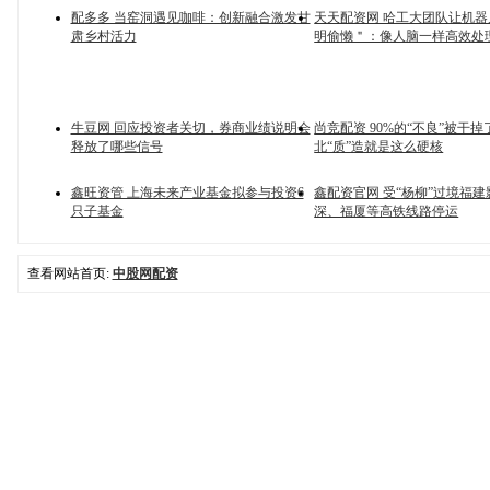
配多多 当窑洞遇见咖啡：创新融合激发甘
天天配资网 哈工大团队让机
肃乡村活力
明偷懒＂：像人脑一样高效处
牛豆网 回应投资者关切，券商业绩说明会
尚竞配资 90%的“不良”被干
释放了哪些信号
北“质”造就是这么硬核
鑫旺资管 上海未来产业基金拟参与投资6
鑫配资官网 受“杨柳”过境福建
只子基金
深、福厦等高铁线路停运
查看网站首页:
中股网配资