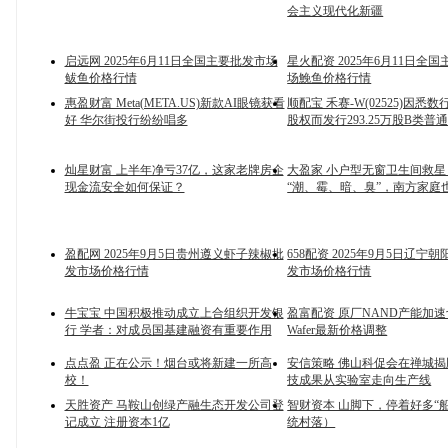
会主义现代化新疆
启远网 2025年6月11日全国主要批发市场
星火配资 2025年6月11日全
鲅鱼价格行情
场鮸鱼价格行情
惠盈财富 Meta(META.US)新款AI眼镜获看
顺配宝 禾赛-W(02525)因悉
好 华尔街投行纷纷唱多
股权而发行293.25万股B类普
灿星财富 上半年净亏37亿，这家老牌房企
大盈家 小户型无窗卫生间救星
现金流安全如何保证？
“潮、霉、暗、臭”，南方家庭
盈配网 2025年9月5日贵州遵义虾子辣椒批
658配资 2025年9月5日辽宁
发市场价格行情
发市场价格行情
牛宝宝 中国积极推动成立上合组织开发银
盈富配资 原厂NAND产能加速切换
行 学者：对成员国基建融资有重要作用
Wafer最新价格调整
点点盈 正在公示！烟台或将新建一所高
安信策略 佛山科促会在禅城
校！
技成果从实验室走向生产线
天胜资产 马鞍山创绿产融生态开发公司登
智财资本 山脚下，停着好多“
记成立 注册资本1亿
统村落）