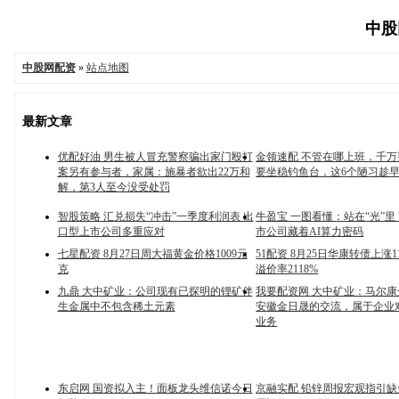
中股网
中股网配资
»
站点地图
最新文章
优配好油 男生被人冒充警察骗出家门殴打
金领速配 不管在哪上班，千
案另有参与者，家属：施暴者欲出22万和
要坐稳钓鱼台，这6个陋习趁
解，第3人至今没受处罚
智股策略 汇兑损失“冲击”一季度利润表 出
牛盈宝 一图看懂：站在“光”里
口型上市公司多重应对
市公司藏着AI算力密码
七星配资 8月27日周大福黄金价格1009元
51配资 8月25日华康转债上涨1
克
溢价率2118%
九鼎 大中矿业：公司现有已探明的锂矿伴
我要配资网 大中矿业：马尔
生金属中不包含稀土元素
安徽金日晟的交流，属于企业
业务
东启网 国资拟入主！面板龙头维信诺今日
京融实配 铅锌周报宏观指引